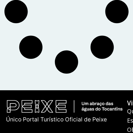
Vi
Q
Único Portal Turístico Oficial de Peixe
E
O