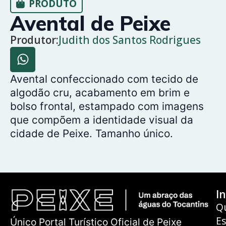
PRODUTO
Avental de Peixe
Produtor:
Judith dos Santos Rodrigues
Avental confeccionado com tecido de
algodão cru, acabamento em brim e
bolso frontal, estampado com imagens
que compõem a identidade visual da
cidade de Peixe. Tamanho único.
In
Q
E
Único Portal Turístico Oficial de Peixe