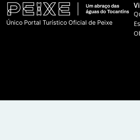
Vi
Q
Único Portal Turístico Oficial de Peixe
E
O