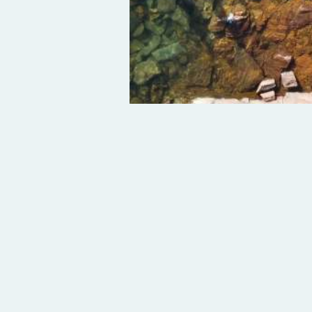
isite Peixe
Coisas para fazer
uem somos
Planeje sua viagem